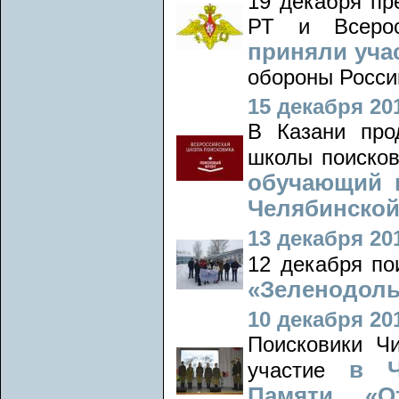
19 декабря п
РТ и Всеросс
приняли уча
обороны Росси
15 декабря 201
В Казани про
школы поиско
обучающий 
Челябинской
13 декабря 201
12 декабря по
«Зеленодоль
10 декабря 201
Поисковики Ч
в Ч
участие
Памяти «О