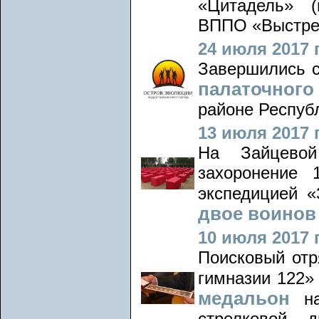
«Цитадель» (
ВППО «Выстрел
24 июля 2017 г
Завершились с
палаточног
районе Республ
13 июля 2017 г
На Зайцевой
захоронение 
экспедицией 
двое воинов 
10 июля 2017 г
Поисковый отр
гимназии 122
медальон
н
стрелковой д