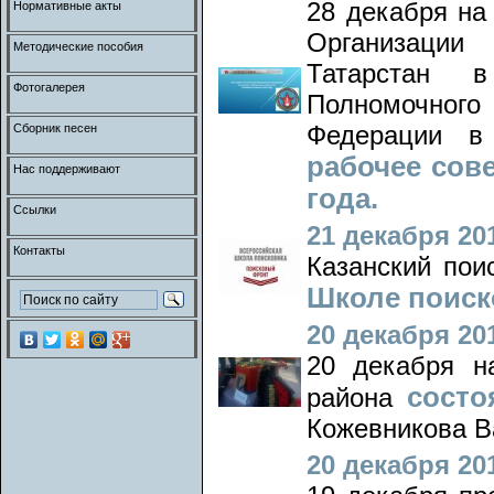
28 декабря на
Нормативные акты
Организации
Методические пособия
Татарстан 
Фотогалерея
Полномочног
Федерации в
Сборник песен
рабочее сов
Нас поддерживают
года.
Ссылки
21 декабря 201
Контакты
Казанский пои
Школе поиск
20 декабря 201
20 декабря н
состо
района
Кожевникова В
20 декабря 201