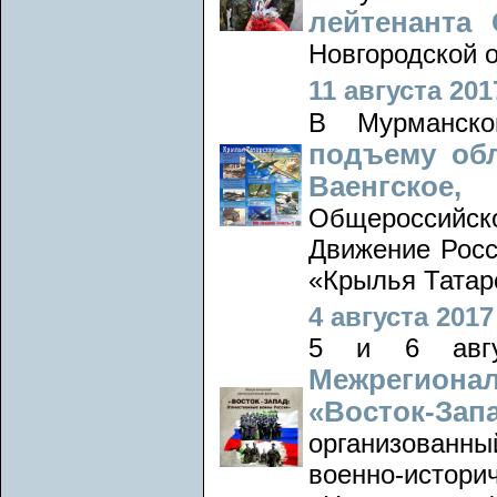
лейтенанта
Новгородской о
11 августа 2017
В Мурманск
подъему обл
Ваенгско
Общероссийс
Движение Росс
«Крылья Татар
4 августа 2017 
5 и 6 авгу
Межрегиона
«Восток-За
организован
военно-исто