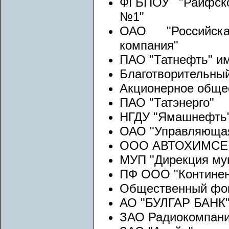
ФГБПОУ "Раифско
№1"
ОАО "Российска
компания"
ПАО "Татнефть" и
Благотворительны
Акционерное обще
ПАО "Татэнерго"
НГДУ "Ямашнефть"
ОАО "Управляющая
ООО АВТОХИМСЕ
МУП "Дирекция му
ПФ ООО "Континент
Общественный фон
АО "БУЛГАР БАНК
ЗАО Радиокомпани