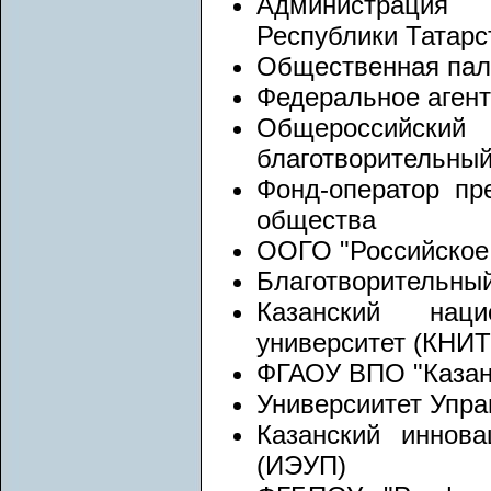
Администрация 
Республики Татарс
Общественная пал
Федеральное аген
Общероссийск
благотворительны
Фонд-оператор пр
общества
ООГО "Российское
Благотворительны
Казанский наци
университет (КНИ
ФГАОУ ВПО "Казан
Универсиитет Упр
Казанский иннова
(ИЭУП)