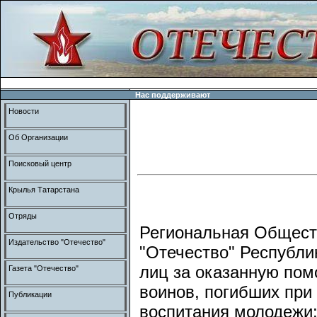
Нас поддерживают
Новости
Об Организации
Поисковый центр
Крылья Татарстана
Отряды
Региональная Общест
Издательство "Отечество"
"Отечество" Республи
лиц за оказанную по
Газета "Отечество"
воинов, погибших при
Публикации
воспитания молодежи