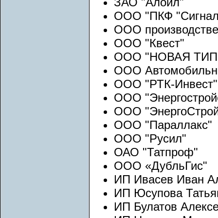
ЗАО "Алойл"
ООО "ПКФ "Сигнал
ООО производстве
ООО "Квест"
ООО "НОВАЯ ТИП
ООО Автомобильн
ООО "РТК-Инвест"
ООО "Энергострой
ООО "ЭнергоСтрой
ООО "Параллакс"
ООО "Русил"
ОАО "Татпроф"
ООО «ДубльГис"
ИП Ивасев Иван А
ИП Юсупова Татья
ИП Булатов Алекс