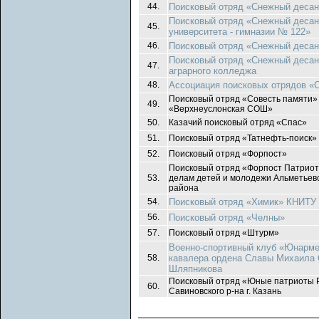
44.
Поисковый отряд «Снежный десан
Поисковый отряд «Снежный десан
45.
университета - гимназии № 122»
46.
Поисковый отряд «Снежный десан
Поисковый отряд «Снежный десан
47.
аграрного колледжа
48.
Ассоциация поисковых отрядов «
Поисковый отряд «Совесть памяти
49.
«Верхнеуслонская СОШ»
50.
Казачий поисковый отряд «Спас»
51.
Поисковый отряд «Татнефть-поиск»
52.
Поисковый отряд «Форпост»
Поисковый отряд «Форпост Патриот
53.
делам детей и молодежи Альметьев
района
54.
Поисковый отряд «Химик» КНИТУ
56.
Поисковый отряд «Челны»
57.
Поисковый отряд «Штурм»
Военно-спортивный клуб «Юнарме
58.
кавалера ордена Славы Михаила 
Шляпникова
Поисковый отряд «Юные патриоты Р
60.
Савиновского р-на г. Казань