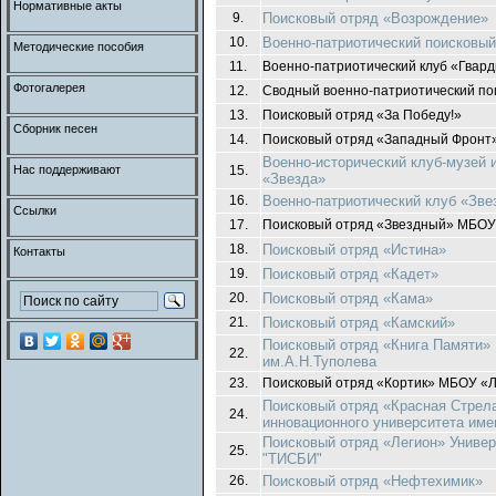
Нормативные акты
9.
Поисковый отряд «Возрождение»
10.
Военно-патриотический поисковы
Методические пособия
11.
Военно-патриотический клуб «Гвар
Фотогалерея
12.
Сводный военно-патриотический по
13.
Поисковый отряд «За Победу!»
Сборник песен
14.
Поисковый отряд «Западный Фронт
Военно-исторический клуб-музей 
Нас поддерживают
15.
«Звезда»
16.
Военно-патриотический клуб «Зве
Ссылки
17.
Поисковый отряд «Звездный» МБОУ
18.
Поисковый отряд «Истина»
Контакты
19.
Поисковый отряд «Кадет»
20.
Поисковый отряд «Кама»
21.
Поисковый отряд «Камский»
Поисковый отряд «Книга Памяти
22.
им.А.Н.Туполева
23.
Поисковый отряд «Кортик» МБОУ «
Поисковый отряд «Красная Стрела
24.
инновационного университета име
Поисковый отряд «Легион» Универ
25.
"ТИСБИ"
26.
Поисковый отряд «Нефтехимик»