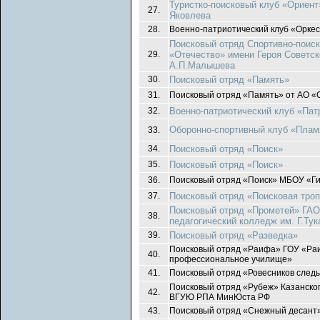
Туристко-поисковый клуб «Ориент
27.
Яковлева
28.
Военно-патриотический клуб «Орке
Поисковый отряд Спортивно-поиск
29.
«Отечество» имени Героя Советск
А.П.Малышева
30.
Поисковый отряд «Память»
31.
Поисковый отряд «Память» от АО 
32.
Военно-патриотический клуб «Пат
Оборонно-спортивный клуб «Плам
33.
34.
Поисковый отряд «Поиск»
35.
Поисковый отряд «Поиск»
36.
Поисковый отряд «Поиск» МБОУ «Г
37.
Поисковый отряд «Поисковая тро
Поисковый отряд «Прометей» ГА
38.
педагогический колледж им. Г.Тук
39.
Поисковый отряд «Разведка»
Поисковый отряд «Раифа» ГОУ «Ра
40.
профессиональное училище»
41.
Поисковый отряд «Ровесников след
Поисковый отряд «Рубеж» Казанског
42.
ВГУЮ РПА МинЮста РФ
43.
Поисковый отряд «Снежный десант