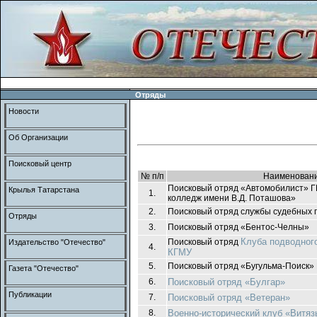
Отряды
Новости
Об Организации
Поисковый центр
№ п/п
Наименован
Поисковый отряд «Автомобилист» 
Крылья Татарстана
1.
колледж имени В.Д. Поташова»
2.
Поисковый отряд службы судебных 
Отряды
3.
Поисковый отряд «Бентос-Челны»
Клуба подводног
Поисковый отряд
Издательство "Отечество"
4.
КГМУ
5.
Поисковый отряд «Бугульма-Поиск
Газета "Отечество"
6.
Поисковый отряд «Булгар»
Публикации
7.
Поисковый отряд «Ветеран»
8.
Военно-исторический клуб «Витяз