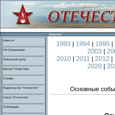
Новости
Новости
1993
1994
1995
|
|
|
2003
20
|
Об Организации
2010
2011
2012
|
|
|
Поисковый центр
2020
20
|
Крылья Татарстана
Отряды
Основные собы
Издательство "Отечество"
Газета "Отечество"
Публикации